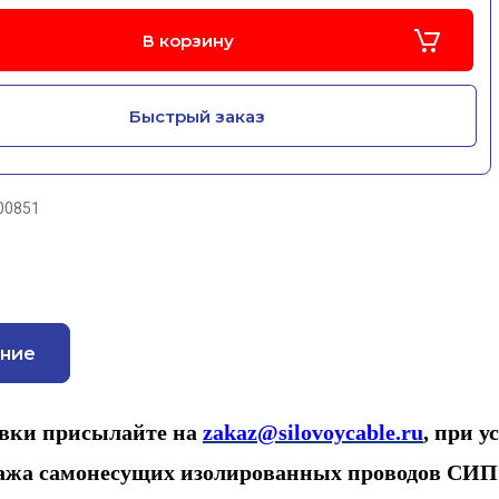
В корзину
Быстрый заказ
00851
ние
вки присылайте на
zakaz@silovoycable.ru
,
при у
ажа самонесущих изолированных проводов СИ