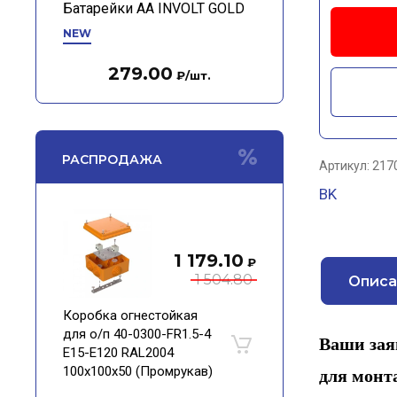
Батарейки АА INVOLT GOLD
NEW
279.00
₽
/шт.
РАСПРОДАЖА
Артикул:
217
BK
1 179.10
₽
1 504.80
Описа
Коробка огнестойкая
для о/п 40-0300-FR1.5-4
Ваши зая
Е15-Е120 RAL2004
100х100х50 (Промрукав)
для монт