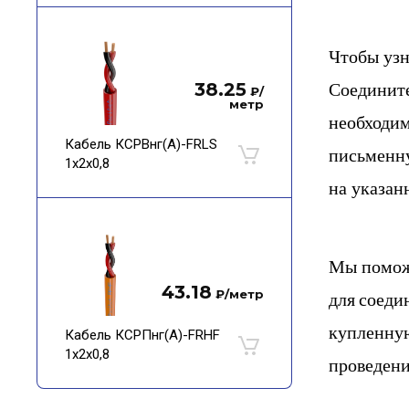
Чтобы узн
38.25
Соедините
₽
/
метр
необходим
Кабель КСРВнг(А)-FRLS
письменну
1х2х0,8
на указан
Мы помож
43.18
₽
/метр
для
соеди
купленну
Кабель КСРПнг(А)-FRHF
1х2х0,8
проведени