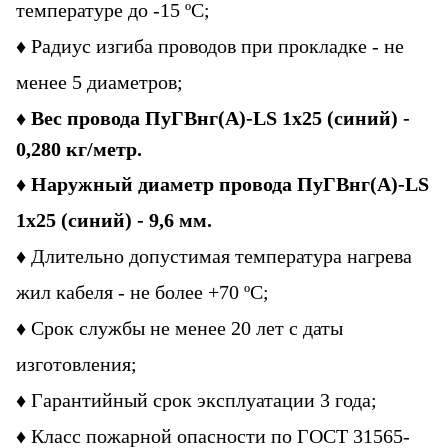
температуре до -15 ºС;
♦
Радиус изгиба проводов при прокладке -
не
менее 5 диаметров;
♦
Вес провода
ПуГВнг(А)-LS 1х25
(синий)
-
0,280 кг/метр.
♦
Наружный диаметр провода
ПуГВнг(А)-LS
1х25
(синий)
- 9,6 мм.
♦
Длительно допустимая температура нагрева
жил кабеля - не более +70 ºС;
♦
Срок службы не менее 20 лет с даты
изготовления;
♦
Гарантийный срок эксплуатации 3 года;
♦
Класс пожарной опасности по ГОСТ 31565-