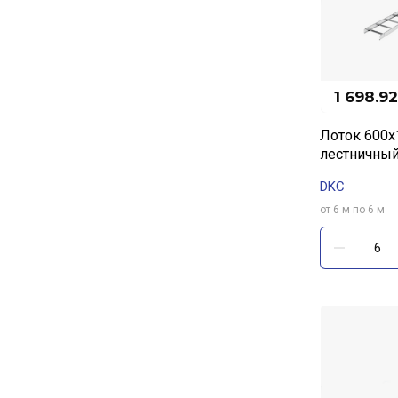
1 698.92
Лоток 600х
лестничный
DKC
от 6 м по 6 м