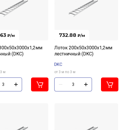
.63
732.88
₽
/м
₽
/м
300х50х3000х1,2мм
Лоток 200х50х3000х1,2мм
чный (DKC)
лестничный (DKC)
DKC
 3 м
от 3 м по 3 м