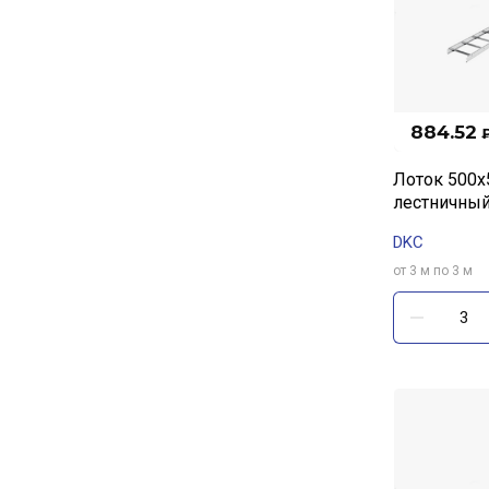
884.52
Лоток 500х
лестничный
DKC
от 3 м по 3 м