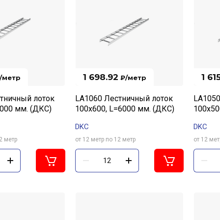
1 698.92
1 61
/метр
₽
/метр
тничный лоток
LA1060 Лестничный лоток
LA1050
6000 мм. (ДКС)
100х600, L=6000 мм. (ДКС)
100х50
DKC
DKC
2 метр
от 12 метр по 12 метр
от 12 мет