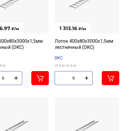
6.97
1 313.16
₽
/м
₽
/м
500х80х3000х1,5мм
Лоток 400х80х3000х1,5мм
чный (DKC)
лестничный (DKC)
DKC
 6 м
от 6 м по 6 м