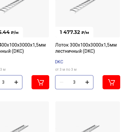
6.44
1 477.32
₽
/м
₽
/м
400х100х3000х1,5мм
Лоток 300х100х3000х1,5мм
чный (DKC)
лестничный (DKC)
DKC
 3 м
от 3 м по 3 м