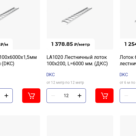
1 378.85
1 25
₽
/м
₽
/метр
100х6000х1,5мм
LA1020 Лестничный лоток
Лоток 
 (DKC)
100х200, L=6000 мм. (ДКС)
лестни
DKC
DKC
от 12 метр по 12 метр
от 6 м по