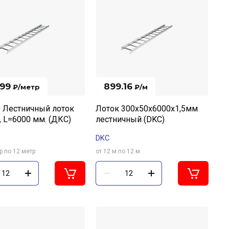
.99
899.16
₽
/метр
₽
/м
 Лестничный лоток
Лоток 300х50х6000х1,5мм
, L=6000 мм. (ДКС)
лестничный (DKC)
DKC
р по 12 метр
от 12 м по 12 м