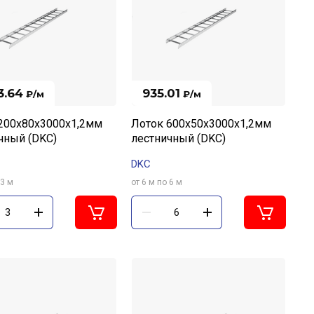
3.64
935.01
₽
/м
₽
/м
200х80х3000х1,2мм
Лоток 600х50х3000х1,2мм
чный (DKC)
лестничный (DKC)
DKC
 3 м
от 6 м по 6 м