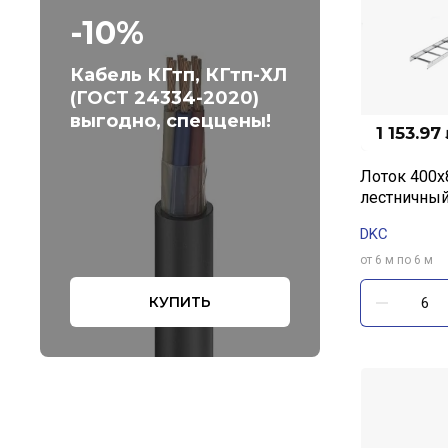
-10%
Кабель КГтп, КГтп-ХЛ
(ГОСТ 24334-2020)
выгодно, спеццены!
1 153.97
Лоток 400х
лестничный
DKC
от 6 м по 6 м
КУПИТЬ