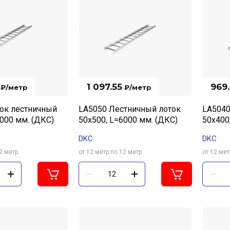
1 097.55
969
₽
/метр
₽
/метр
ок лестничный
LA5050 Лестничный лоток
LA5040
6000 мм. (ДКС)
50х500, L=6000 мм. (ДКС)
50х400
DKC
DKC
2 метр
от 12 метр по 12 метр
от 12 мет