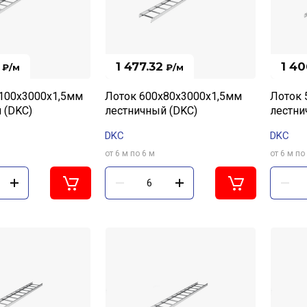
1 477.32
1 40
₽
/м
₽
/м
100х3000х1,5мм
Лоток 600х80х3000х1,5мм
Лоток 
 (DKC)
лестничный (DKC)
лестни
DKC
DKC
от 6 м по 6 м
от 6 м по