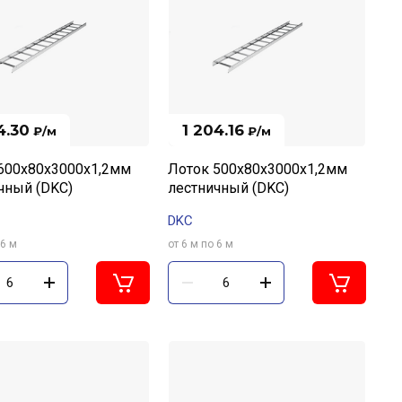
4.30
1 204.16
₽
/м
₽
/м
600х80х3000х1,2мм
Лоток 500х80х3000х1,2мм
чный (DKC)
лестничный (DKC)
DKC
 6 м
от 6 м по 6 м