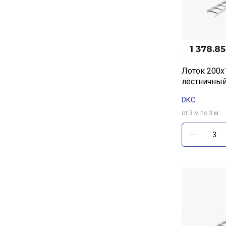
1 378.85
Лоток 200х
лестничный
DKC
от 3 м по 3 м