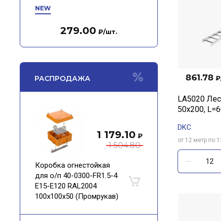
NEW
279.00
₽
/шт.
861.78
РАСПРОДАЖА
₽
LA5020 Лес
50х200, L=
DKC
1 179.10
₽
от 12 метр по 1
1 504.80
Коробка огнестойкая
для о/п 40-0300-FR1.5-4
Е15-Е120 RAL2004
100х100х50 (Промрукав)