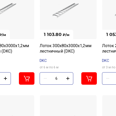
1 103.80
1 05
₽
/м
₽
/м
80х3000х1,2мм
Лоток 300х80х3000х1,2мм
Лоток 
 (DKC)
лестничный (DKC)
лестни
DKC
DKC
от 6 м по 6 м
от 3 м по