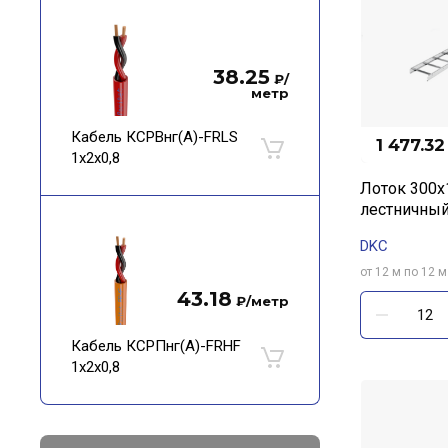
38.25
₽
/
метр
Кабель КСРВнг(А)-FRLS
1 477.32
1х2х0,8
Лоток 300х
лестничный
DKC
от 12 м по 12 м
43.18
₽
/метр
Кабель КСРПнг(А)-FRHF
1х2х0,8