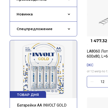
Новинка
Спецпредложение
1 477.32
LA8060 Лот
600х80, L=
DKC
от 12 метр по 1
ТОВАР ДНЯ
Батарейки АА INVOLT GOLD