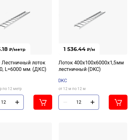
5.18
1 536.44
₽
/метр
₽
/м
 Лестничный лоток
Лоток 400х100х6000х1,5мм
0, L=6000 мм. (ДКС)
лестничный (DKC)
DKC
р по 12 метр
от 12 м по 12 м