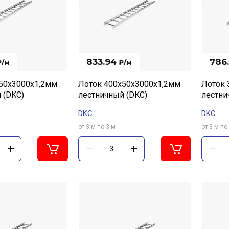
833.94
786
₽
/м
₽
/м
50х3000х1,2мм
Лоток 400х50х3000х1,2мм
Лоток 
 (DKC)
лестничный (DKC)
лестни
DKC
DKC
от 3 м по 3 м
от 3 м по