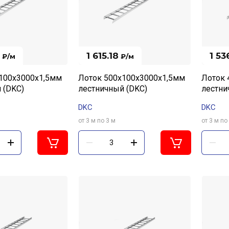
1 615.18
1 53
₽
/м
₽
/м
100х3000х1,5мм
Лоток 500х100х3000х1,5мм
Лоток 
 (DKC)
лестничный (DKC)
лестни
DKC
DKC
от 3 м по 3 м
от 3 м по