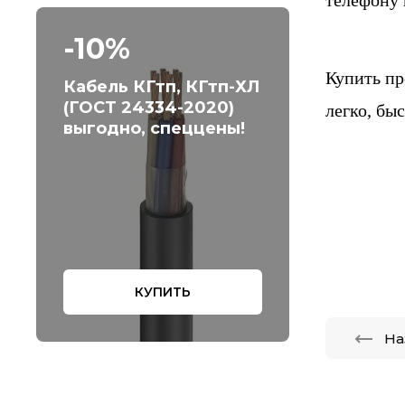
телефону 
-10%
Купить п
Кабель КГтп, КГтп-ХЛ
(ГОСТ 24334-2020)
легко, бы
выгодно, спеццены!
КУПИТЬ
На