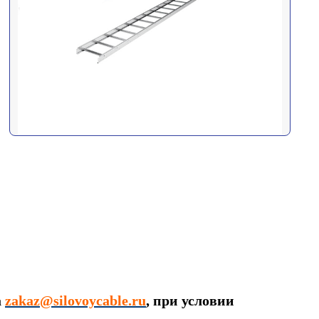
а
zakaz@silovoycable.ru
, при условии