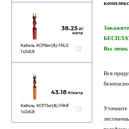
комплекс
Закажите
38.25
₽
/
метр
БЕСПЛА
Кабель КСРВнг(А)-FRLS
Вы лишь у
1х2х0,8
Вся проду
безопасно
43.18
₽
/метр
Кабель КСРПнг(А)-FRHF
Уточните 
1х2х0,8
лестничны