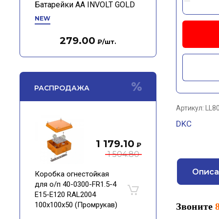
Батарейки АА INVOLT GOLD
NEW
279.00
₽
/шт.
РАСПРОДАЖА
Артикул:
LL8
DKC
1 179.10
₽
1 504.80
Описа
Коробка огнестойкая
для о/п 40-0300-FR1.5-4
Е15-Е120 RAL2004
100х100х50 (Промрукав)
Звоните