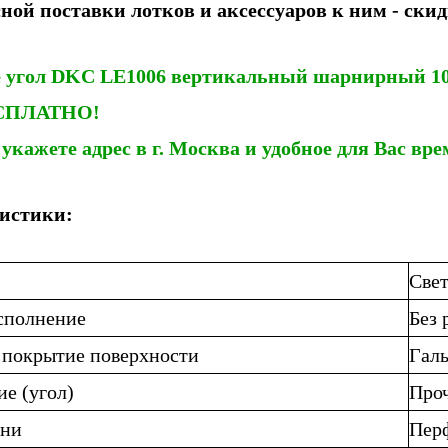
ной поставки лотков и аксессуаров к ним
-
скид
е
угол DKC LE1006 вертикальный шарнирный 1
ЕСПЛАТНО!
кажете адрес в г. Москва и удобное для Вас вре
истики:
Све
сполнение
Без 
 покрытие поверхности
Галь
е (угол)
Про
ени
Пер