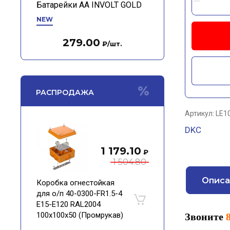
Батарейки АА INVOLT GOLD
NEW
279.00
₽
/шт.
РАСПРОДАЖА
Артикул:
LE1
DKC
1 179.10
₽
1 504.80
Описа
Коробка огнестойкая
для о/п 40-0300-FR1.5-4
Е15-Е120 RAL2004
100х100х50 (Промрукав)
Звоните