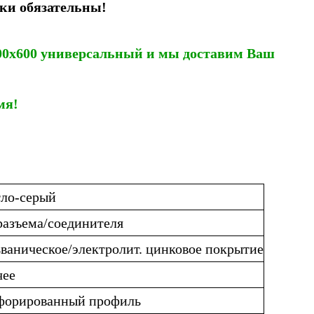
ки обязательны!
00х600 универсальный
и мы доставим Ваш
мя!
тло-серый
разъема/соединителя
ваническое/электролит. цинковое покрытие
чее
форированный профиль