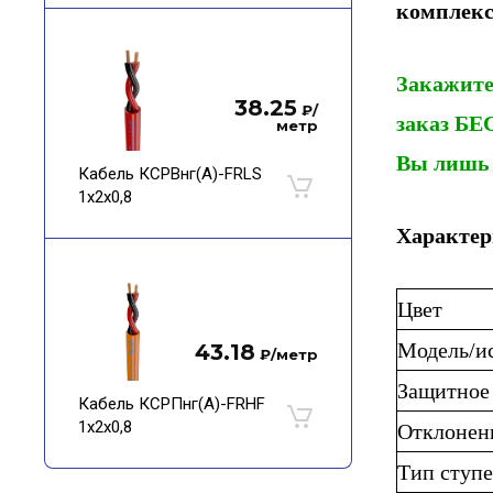
комплекс
Закажит
38.25
₽
/
заказ Б
метр
Вы лишь у
Кабель КСРВнг(А)-FRLS
1х2х0,8
Характер
Цвет
Модель/и
43.18
₽
/метр
Защитное
Кабель КСРПнг(А)-FRHF
1х2х0,8
Отклонени
Тип ступ