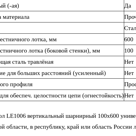
й (-ая)
Да
а материала
Про
Ста
естничного лотка, мм
600
стничного лотка (боковой стенки), мм
100
щая сталь травлёная
Нет
ие для больших расстояний (усиленный)
Нет
вого профиля
Про
для обеспеч. целостности цепи (огнестойкость)
Нет
гол LE1006 вертикальный шарнирный 100х600 унив
й области, в республику, край или область России л