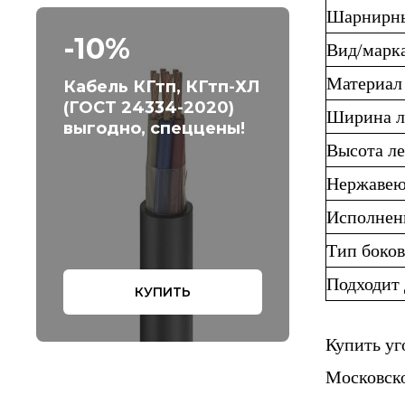
Шарнирны
-10%
Вид/марк
Материал
Кабель КГтп, КГтп-ХЛ
(ГОСТ 24334-2020)
Ширина л
выгодно, спеццены!
Высота ле
Нержавею
Исполнен
Тип боко
Подходит 
КУПИТЬ
Купить у
Московско