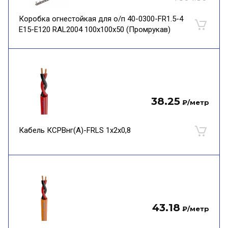
Коробка огнестойкая для о/п 40-0300-FR1.5-4
Е15-Е120 RAL2004 100х100х50 (Промрукав)
38.25
₽
/метр
Кабель КСРВнг(А)-FRLS 1х2х0,8
43.18
₽
/метр