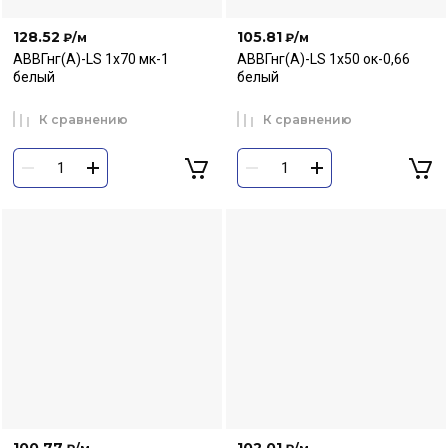
128.52
105.81
₽
/м
₽
/м
АВВГнг(А)-LS 1х70 мк-1
АВВГнг(А)-LS 1х50 ок-0,66
белый
белый
К сравнению
К сравнению
100.77
102.01