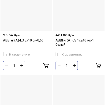
95.64
401.00
₽
/м
₽
/м
АВВГнг(А)-LS 3х10 ок-0,66
АВВГнг(А)-LS 1х240 мк-1
белый
К сравнению
К сравнению